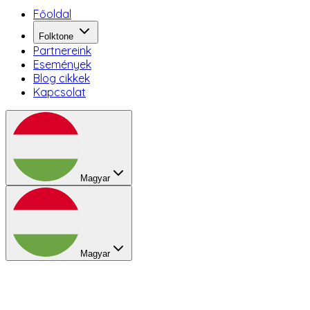
Főoldal
Folktone
Partnereink
Események
Blog cikkek
Kapcsolat
Magyar
Magyar