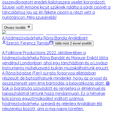
összeválogatott eredeti kalotaszegi viselet koronázott.
Szuper volt! Antoine kicsit szűknek találta a saját cipőjét a
táncoláshoz így az én fekete cipőm is részt vett a
nyitótáncon. Még szuperebb!
Olvass tovább
A hódmezővásárhelyi Róna Banda Angliában!
Szerző:
Ferencz Tamás
több mint 2 évvel ezelőtt
A Folktone Productions 2022. októberében a
hódmezővásárhelyi Róna Bandát és Magyar Enikőt látta
vendégül Londonban, ahol egy táncházban és a Lovászi
Instruments műhelyavató buliján muzsikálhattunk együtt.
A Róna bőgőse (Feri) sürgős fogorvosi ellátásban
részesült de biztosíthatunk mindenkit, hogy az orvost és
asszisztensét sem érte bántódás a beavatkozás alatt. 😄
Sok új barátság szövődött és rengeteg új élménnyel és
tapasztalattal tértünk haza mindannyian. Ez a hétvége
kölcsönös együttműködést indított számos
hódmezővásárhelyi, szegedi és jelenleg Angliában élő
népzenész között, ami a mai napig töretlen.