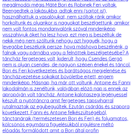
megálmodói mégis Máté Bori és Robinek Feri voltak.
Beengedtek a lakásukba, adtak enni (sajtot is!),
használhattuk a vasalójukat, nem szóltak ránk amikor
horkoltunk és olyankor is nagyokat beszélgettünk, amikor
nem volt fontos mondanivalónk szóval mindenképp
visszahívjuk őket ha lesz hova, ezt meg is beszéltük de
nekik még nem szóltunk nehogy azt higgyék, hogy a
levegőbe beszélünk persze, hova máshova beszélnénk, a
falnak vagy párnába vagy a felnőttek beszélgetésébe? A
táncház fergeteges volt, kiderült, hogy Csendes Gergő
nem is olyan csendes, de nagyon szépen énekel és táncol.
Bori és Feri következetes és barátságos megjelenése és
táncházvezetése sokakat bűvöletbe ejtett, engem
mindenképp. Másnap, ha már ott voltunk, Antoine és Fanni
lakodalmán is zenéltünk, valójában előző nap is ennek az
apropóján volt táncház. Antoine kalotaszegi legényessel
készült a nyitótáncra amit fergeteges tapsviharral
jutalmaztak az egybegyűltek. Ezután csárdás és szapora
következett. Fanni és Antoine felkészültségéből,
tánctanáraik (természetesen Bori és Feri) és folyamatos,
kölcsönös egymásra figyelésükből irigylésre méltó
előadás formálódott amit a Bori által profin