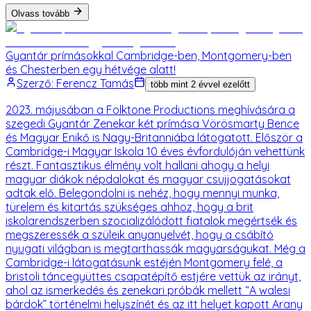
Olvass tovább
Gyantár prímásokkal Cambridge-ben, Montgomery-ben
és Chesterben egy hétvége alatt!
Szerző:
Ferencz Tamás
több mint 2 évvel ezelőtt
2023. májusában a Folktone Productions meghívására a
szegedi Gyantár Zenekar két prímása Vörösmarty Bence
és Magyar Enikő is Nagy-Britanniába látogatott. Először a
Cambridge-i Magyar Iskola 10 éves évfordulóján vehettünk
részt. Fantasztikus élmény volt hallani ahogy a helyi
magyar diákok népdalokat és magyar csujjogatásokat
adtak elő. Belegondolni is nehéz, hogy mennyi munka,
türelem és kitartás szükséges ahhoz, hogy a brit
iskolarendszerben szocializálódott fiatalok megértsék és
megszeressék a szüleik anyanyelvét, hogy a csábító
nyugati világban is megtarthassák magyarságukat. Még a
Cambridge-i látogatásunk estéjén Montgomery felé, a
bristoli táncegyüttes csapatépítő estjére vettük az irányt,
ahol az ismerkedés és zenekari próbák mellett “A walesi
bárdok” történelmi helyszínét és az itt helyet kapott Arany