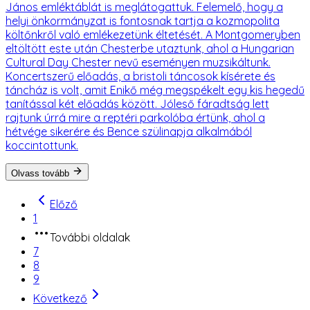
János emléktáblát is meglátogattuk. Felemelő, hogy a
helyi önkormányzat is fontosnak tartja a kozmopolita
költőnkről való emlékezetünk éltetését. A Montgomeryben
eltöltött este után Chesterbe utaztunk, ahol a Hungarian
Cultural Day Chester nevű eseményen muzsikáltunk.
Koncertszerű előadás, a bristoli táncosok kísérete és
táncház is volt, amit Enikő még megspékelt egy kis hegedű
tanítással két előadás között. Jóleső fáradtság lett
rajtunk úrrá mire a reptéri parkolóba értünk, ahol a
hétvége sikerére és Bence szülinapja alkalmából
koccintottunk.
Olvass tovább
Előző
1
További oldalak
7
8
9
Következő