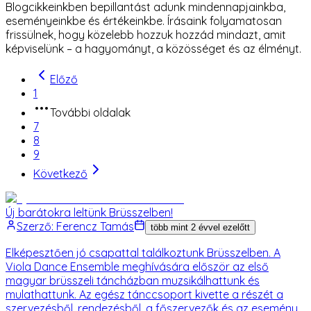
Blogcikkeinkben bepillantást adunk mindennapjainkba,
eseményeinkbe és értékeinkbe. Írásaink folyamatosan
frissülnek, hogy közelebb hozzuk hozzád mindazt, amit
képviselünk – a hagyományt, a közösséget és az élményt.
Előző
1
További oldalak
7
8
9
Következő
Új barátokra leltünk Brüsszelben!
Szerző:
Ferencz Tamás
több mint 2 évvel ezelőtt
Elképesztően jó csapattal találkoztunk Brüsszelben. A
Viola Dance Ensemble meghívására először az első
magyar brüsszeli táncházban muzsikálhattunk és
mulathattunk. Az egész tánccsoport kivette a részét a
szervezésből, rendezésből, a főszervezők és az esemény